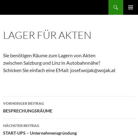
Zum
Suchen
Ferienwohnungen Attersee
Inhalt
PRIMÄR
springen
MENÜ
LAGER FÜR AKTEN
Sie benötigen Räume zum Lagern von Akten
zwischen Salzburg und Linz in Autobahnnähe?
Schicken Sie einfach eine EMail: josef.wojak@wojak.at
Beitragsnavigation
VORHERIGER BEITRAG
BESPRECHUNGSRÄUME
NÄCHSTER BEITRAG
START-UPS – Unternehmensgründung