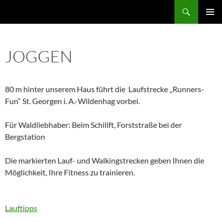
Zum
Suchen
Ferienwohnungen Attersee
Inhalt
PRIMÄR
springen
MENÜ
JOGGEN
80 m hinter unserem Haus führt die Laufstrecke „Runners-
Fun“ St. Georgen i. A.-Wildenhag vorbei.
Für Waldliebhaber: Beim Schilift, Forststraße bei der
Bergstation
Die markierten Lauf- und Walkingstrecken geben Ihnen die
Möglichkeit, Ihre Fitness zu trainieren.
Lauftipps